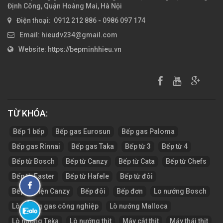
Định Công, Quận Hoàng Mai, Hà Nội
Điện thoại: 0912 212 886 - 0986 097 174
Email: hieudv234@gmail.com
Website: https://bepminhhieu.vn
TỪ KHÓA:
Tag:
Bếp 1 bếp
Bếp gas Eurosun
Bếp gas Paloma
Bếp gas Rinnai
Bếp gas Taka
Bếp từ 3
Bếp từ 4
Bếp từ Bosch
Bếp từ Canzy
Bếp từ Cata
Bếp từ Chefs
Bếp từ Faster
Bếp từ Hafele
Bếp từ đôi
Fanpage
Bếp từ điện Canzy
Bếp đôi
Bếp đơn
Lo nướng Bosch
Facebook
Lò nướng gas công nghiệp
Lò nướng Malloca
Zalo:
Lò nướng Teka
Lò nướng thịt
Máy cắt thịt
Máy thái thịt