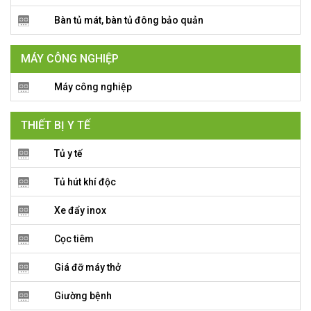
Bàn tủ mát, bàn tủ đông bảo quản
MÁY CÔNG NGHIỆP
Máy công nghiệp
THIẾT BỊ Y TẾ
Tủ y tế
Tủ hút khí độc
Xe đẩy inox
Cọc tiêm
Giá đỡ máy thở
Giường bệnh