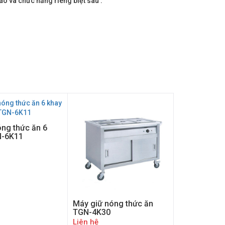
o và chức năng riêng biệt sau :
óng thức ăn 6
N-6K11
Máy giữ nóng thức ăn
TGN-4K30
Liên hệ