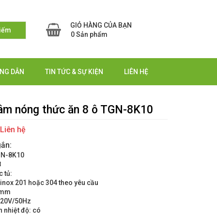
GIỎ HÀNG CỦA BẠN
kiếm
0 Sản phẩm
NG DẪN
TIN TỨC & SỰ KIỆN
LIÊN HỆ
âm nóng thức ăn 8 ô TGN-8K10
:
Liên hệ
gắn:
GN-8K10
8
c tủ:
: inox 201 hoặc 304 theo yêu cầu
1mm
 220V/50Hz
h nhiệt độ: có