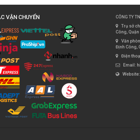
ÁC VẬN CHUYỂN
CÔNG TY TN
Trụ sở c
Công, Quận
Văn phòn
Định Công, 
Điện tho
Email: 
Website: