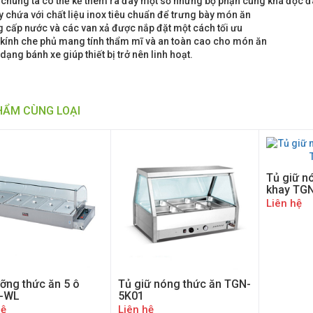
chúng ta có thể kể thêm ra đây một số những bộ phận cũng khá độc đá
 chứa với chất liệu inox tiêu chuẩn để trưng bày món ăn
 cấp nước và các van xả được nắp đặt một cách tối ưu
ế kính che phủ mang tính thẩm mĩ và an toàn cao cho món ăn
 dạng bánh xe giúp thiết bị trở nên linh hoạt.
HẨM CÙNG LOẠI
Tủ giữ n
khay TG
Liên hệ
ỡng thức ăn 5 ô
Tủ giữ nóng thức ăn TGN-
-WL
5K01
hệ
Liên hệ