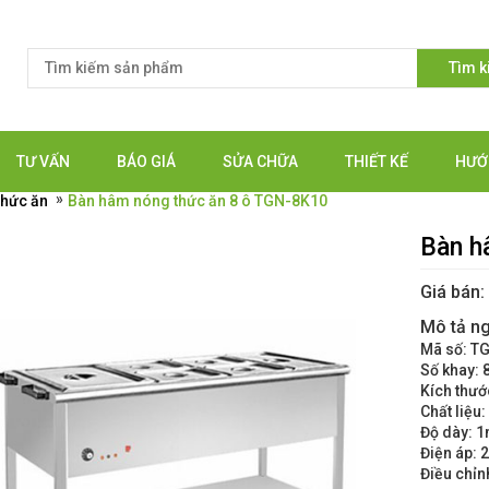
Tìm 
TƯ VẤN
BÁO GIÁ
SỬA CHỮA
THIẾT KẾ
HƯỚ
»
thức ăn
Bàn hâm nóng thức ăn 8 ô TGN-8K10
Bàn h
Giá bán
Mô tả n
Mã số: T
Số khay: 
Kích thướ
Chất liệu
Độ dày: 
Điện áp:
Điều chỉn