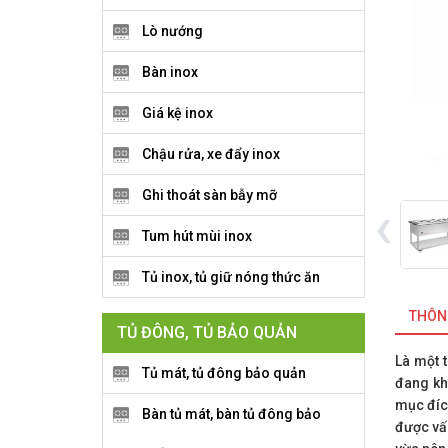
Lò nướng
Bàn inox
Giá kệ inox
Chậu rửa, xe đẩy inox
Ghi thoát sàn bẫy mỡ
‹
Tum hút mùi inox
Tủ inox, tủ giữ nóng thức ăn
THÔNG
TỦ ĐÔNG, TỦ BẢO QUẢN
Là một 
Tủ mát, tủ đông bảo quản
đang kh
mục đíc
Bàn tủ mát, bàn tủ đông bảo
được vấ