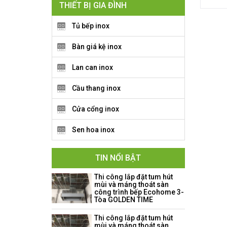
THIẾT BỊ GIA ĐÌNH
Tủ bếp inox
Bàn giá kệ inox
Lan can inox
Cầu thang inox
Cửa cổng inox
Sen hoa inox
TIN NỔI BẬT
Thi công lắp đặt tum hút
mùi và máng thoát sàn
công trình bếp Ecohome 3-
Tòa GOLDEN TIME
Thi công lắp đặt tum hút
mùi và máng thoát sàn