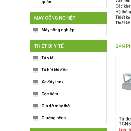
vừa nên 
quản
Các khay
Hệ thống
Thiết k
MÁY CÔNG NGHIỆP
Thiết kế
Máy công nghiệp
THIẾT BỊ Y TẾ
SẢN P
Tủ y tế
Tủ hút khí độc
Xe đẩy inox
Cọc tiêm
Giá đỡ máy thở
Giường bệnh
Tủ dư
TGN5
Liên 