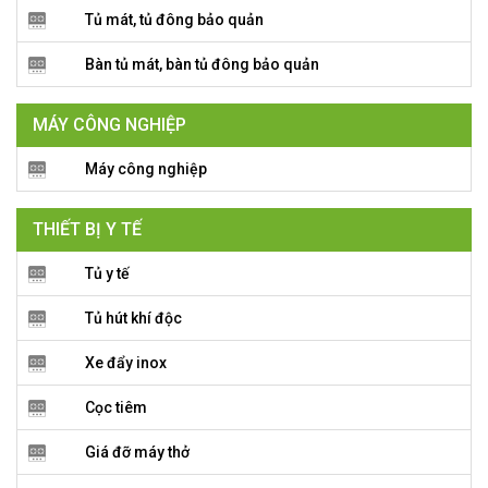
Tủ mát, tủ đông bảo quản
Bàn tủ mát, bàn tủ đông bảo quản
MÁY CÔNG NGHIỆP
Máy công nghiệp
THIẾT BỊ Y TẾ
Tủ y tế
Tủ hút khí độc
Xe đẩy inox
Cọc tiêm
Giá đỡ máy thở