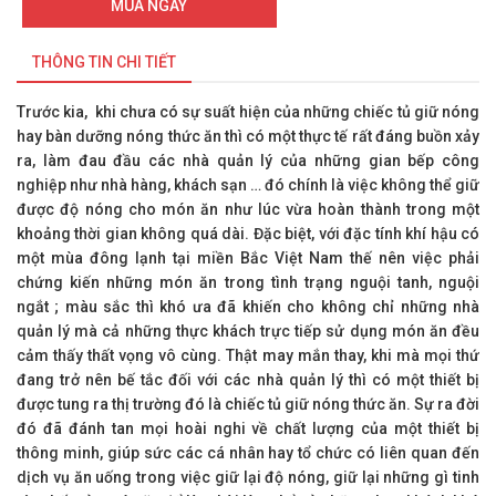
MUA NGAY
THÔNG TIN CHI TIẾT
Trước kia, khi chưa có sự suất hiện của những chiếc tủ giữ nóng
hay bàn dưỡng nóng thức ăn thì có một thực tế rất đáng buồn xảy
ra, làm đau đầu các nhà quản lý của những gian bếp công
nghiệp như nhà hàng, khách sạn … đó chính là việc không thể giữ
được độ nóng cho món ăn như lúc vừa hoàn thành trong một
khoảng thời gian không quá dài. Đặc biệt, với đặc tính khí hậu có
một mùa đông lạnh tại miền Bắc Việt Nam thế nên việc phải
chứng kiến những món ăn trong tình trạng nguội tanh, nguội
ngắt ; màu sắc thì khó ưa đã khiến cho không chỉ những nhà
quản lý mà cả những thực khách trực tiếp sử dụng món ăn đều
cảm thấy thất vọng vô cùng. Thật may mắn thay, khi mà mọi thứ
đang trở nên bế tắc đối với các nhà quản lý thì có một thiết bị
được tung ra thị trường đó là chiếc tủ giữ nóng thức ăn. Sự ra đời
đó đã đánh tan mọi hoài nghi về chất lượng của một thiết bị
thông minh, giúp sức các cá nhân hay tổ chức có liên quan đến
dịch vụ ăn uống trong việc giữ lại độ nóng, giữ lại những gì tinh