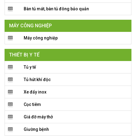
Bàn tủ mát, bàn tủ đông bảo quản
MÁY CÔNG NGHIỆP
Máy công nghiệp
THIẾT BỊ Y TẾ
Tủ y tế
Tủ hút khí độc
Xe đẩy inox
Cọc tiêm
Giá đỡ máy thở
Giường bệnh