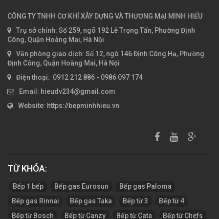
CÔNG TY TNHH CƠ KHÍ XÂY DỰNG VÀ THƯƠNG MẠI MINH HIẾU
Trụ sở chính: Số 259, ngõ 192 Lê Trọng Tấn, Phường Định
Công, Quận Hoàng Mai, Hà Nội
Văn phòng giao dịch: Số 12, ngõ 146 Định Công Hạ, Phường
Định Công, Quận Hoàng Mai, Hà Nội
Điện thoại: 0912 212 886 - 0986 097 174
Email: hieudv234@gmail.com
Website: https://bepminhhieu.vn
TỪ KHÓA:
Tag:
Bếp 1 bếp
Bếp gas Eurosun
Bếp gas Paloma
Bếp gas Rinnai
Bếp gas Taka
Bếp từ 3
Bếp từ 4
Bếp từ Bosch
Bếp từ Canzy
Bếp từ Cata
Bếp từ Chefs